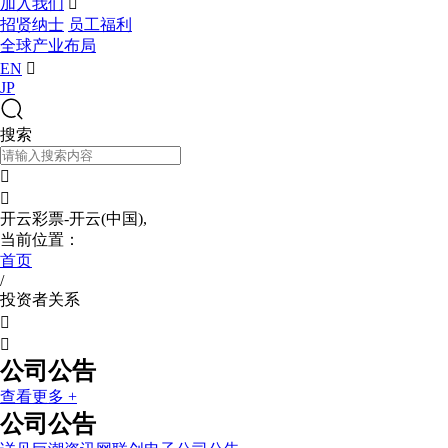
加入我们

招贤纳士
员工福利
全球产业布局
EN

JP
搜索


开云彩票-开云(中国),
当前位置：
首页
/
投资者关系


公司公告
查看更多 +
公司公告