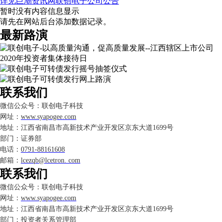
详见巨潮资讯网联创电子公司公告
暂时没有内容信息显示
请先在网站后台添加数据记录。
最新路演
联系我们
微信公众号：联创电子科技
网址：
www.syapogee.com
地址：江西省南昌市高新技术产业开发区京东大道1699号
部门：证券部
电话：
0791-88161608
邮箱：
lcezqb@lcetron. com
联系我们
微信公众号：联创电子科技
网址：
www.syapogee.com
地址：江西省南昌市高新技术产业开发区京东大道1699号
部门：投资者关系管理部