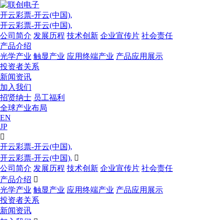
开云彩票-开云(中国),
开云彩票-开云(中国),
公司简介
发展历程
技术创新
企业宣传片
社会责任
产品介绍
光学产业
触显产业
应用终端产业
产品应用展示
投资者关系
新闻资讯
加入我们
招贤纳士
员工福利
全球产业布局
EN
JP

开云彩票-开云(中国),
开云彩票-开云(中国),

公司简介
发展历程
技术创新
企业宣传片
社会责任
产品介绍

光学产业
触显产业
应用终端产业
产品应用展示
投资者关系
新闻资讯