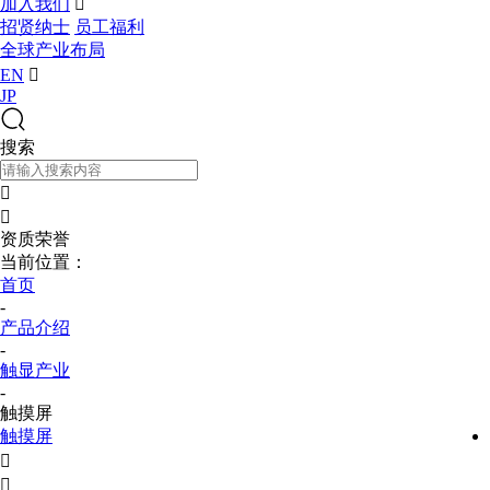
加入我们

招贤纳士
员工福利
全球产业布局
EN

JP
搜索


资质荣誉
当前位置：
首页
-
产品介绍
-
触显产业
-
触摸屏
触摸屏

