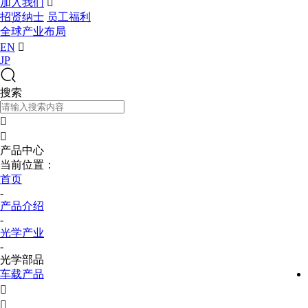
加入我们

招贤纳士
员工福利
全球产业布局
EN

JP
搜索


产品中心
当前位置：
首页
-
产品介绍
-
光学产业
-
光学部品
车载产品

